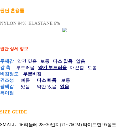
원단 혼용률
NYLON 94%
ELASTANE 6%
원단 상세 정보
두께감
약간 있음 보통
다소 얇음
얇음
감 촉
부드러움
약간 부드러움
매끈함 보통
비침정도
부분비침
건조성
빠름
다소 빠름
보통
광택감
있음 약간 있음
없음
특이점
SIZE GUIDE
SMALL 허리둘레 28~30인치(71~76CM) 타이트한 95정도