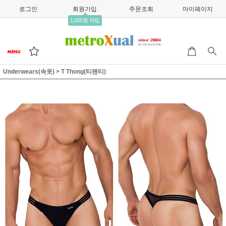
로그인
회원가입
주문조회
마이페이지
1,000원 적립
Underwears(속옷)
>
T Thong(티팬티)