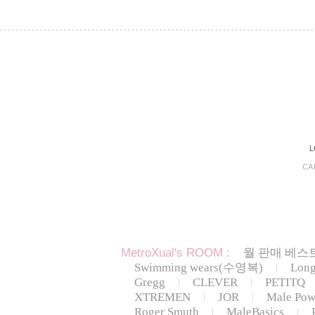
L
CA
MetroXual's ROOM :
월 판매 베스트
Swimming wears(수영복)
Lon
Gregg
CLEVER
PETITQ
XTREMEN
JOR
Male Pow
Roger Smuth
MaleBasics