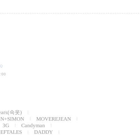
AQ
:00
ears(속옷)
IN+SIMON
MOVEREJEAN
3G
Candyman
IEFTALES
DADDY