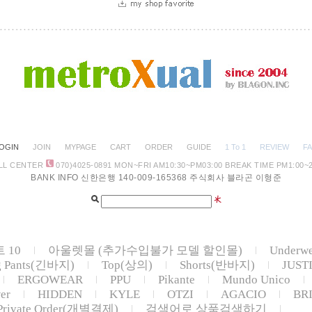
OGIN
JOIN
MYPAGE
CART
ORDER
GUIDE
1 To 1
REVIEW
F
LL CENTER
070)4025-0891
MON~FRI AM10:30
~PM03:00 BREAK TIME PM1:00~2
BANK INFO 신한은행 140-009-165368 주식회사 블라곤 이형준
 10
아울렛몰 (추가수입불가 모델 할인몰)
Underw
g Pants(긴바지)
Top(상의)
Shorts(반바지)
JUST
ERGOWEAR
PPU
Pikante
Mundo Unico
er
HIDDEN
KYLE
OTZI
AGACIO
BR
Private Order(개별결제)
검색어로 상품검색하기