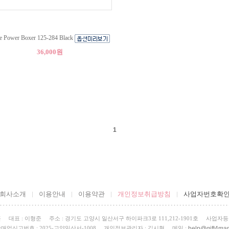
e Power Boxer 125-284 Black
36,000원
1
회사소개
이용안내
이용약관
개인정보취급방침
사업자번호확
곤
대표 : 이형준
주소 : 경기도 고양시 일산서구 하이파크3로 111,212-1901호
사업자등록번
help@gift4man
매업신고번호 : 2025-고양일산서-1008
개인정보관리자 : 김시현
메일 :