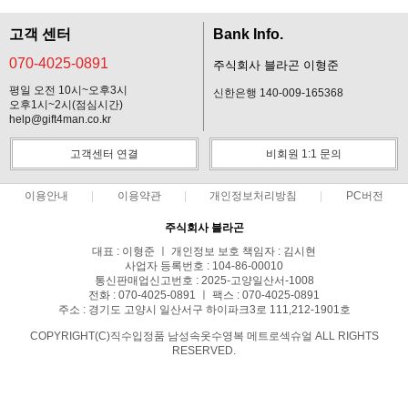
고객 센터
Bank Info.
070-4025-0891
주식회사 블라곤 이형준
평일 오전 10시~오후3시
신한은행 140-009-165368
오후1시~2시(점심시간)
help@gift4man.co.kr
고객센터 연결
비회원 1:1 문의
이용안내
이용약관
개인정보처리방침
PC버전
주식회사 블라곤
대표 : 이형준 ㅣ 개인정보 보호 책임자 : 김시현
사업자 등록번호 : 104-86-00010
통신판매업신고번호 : 2025-고양일산서-1008
전화 : 070-4025-0891 ㅣ 팩스 : 070-4025-0891
주소 : 경기도 고양시 일산서구 하이파크3로 111,212-1901호
COPYRIGHT(C)직수입정품 남성속옷수영복 메트로섹슈얼 ALL RIGHTS
RESERVED.