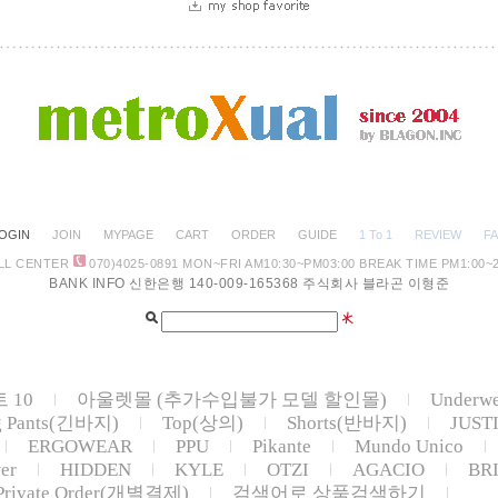
OGIN
JOIN
MYPAGE
CART
ORDER
GUIDE
1 To 1
REVIEW
F
LL CENTER
070)4025-0891
MON~FRI AM10:30
~PM03:00 BREAK TIME PM1:00~2
BANK INFO 신한은행 140-009-165368 주식회사 블라곤 이형준
 10
아울렛몰 (추가수입불가 모델 할인몰)
Underw
g Pants(긴바지)
Top(상의)
Shorts(반바지)
JUST
ERGOWEAR
PPU
Pikante
Mundo Unico
er
HIDDEN
KYLE
OTZI
AGACIO
BR
Private Order(개별결제)
검색어로 상품검색하기