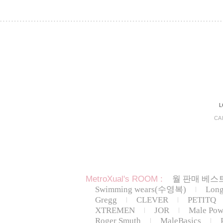
L
CA
MetroXual's ROOM :
월 판매 베스트
Swimming wears(수영복)
Lon
Gregg
CLEVER
PETITQ
XTREMEN
JOR
Male Pow
Roger Smuth
MaleBasics