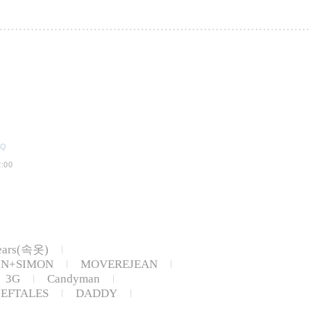
AQ
:00
ears(속옷)
IN+SIMON
MOVEREJEAN
3G
Candyman
IEFTALES
DADDY