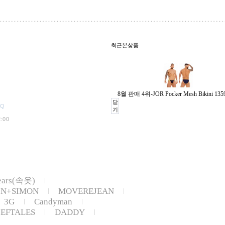
최근본상품
8월 판매 4위-JOR Pocker Mesh Bikini 1359
닫
AQ
기
:00
ears(속옷)
IN+SIMON
MOVEREJEAN
3G
Candyman
IEFTALES
DADDY