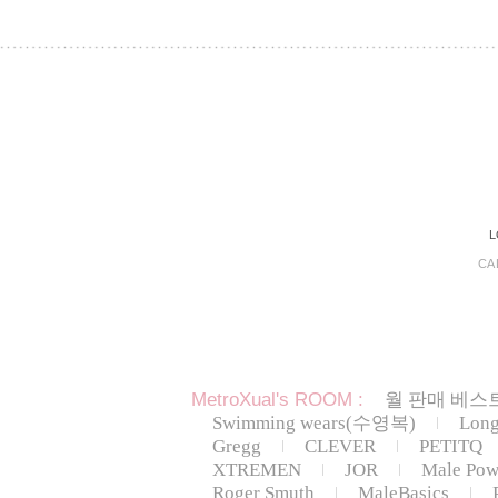
L
CA
MetroXual's ROOM :
월 판매 베스트
Swimming wears(수영복)
Lon
Gregg
CLEVER
PETITQ
XTREMEN
JOR
Male Pow
Roger Smuth
MaleBasics