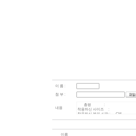
이 름 :
첨 부 :
내용
이름