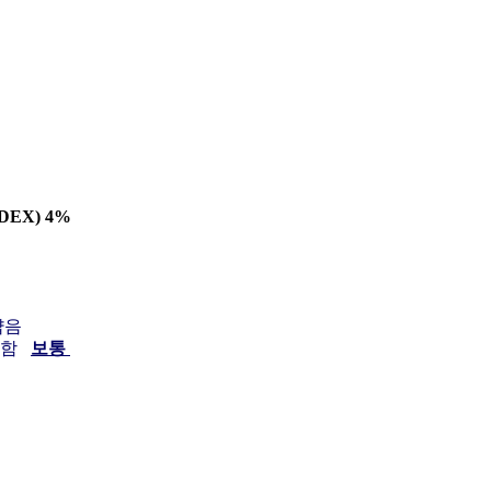
DEX) 4%
얇음
끈함
보통