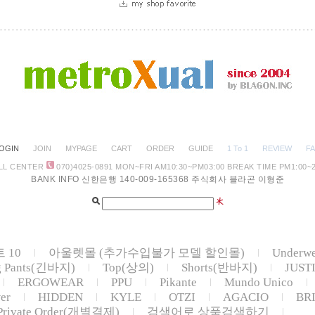
OGIN
JOIN
MYPAGE
CART
ORDER
GUIDE
1 To 1
REVIEW
F
LL CENTER
070)4025-0891
MON~FRI AM10:30
~PM03:00 BREAK TIME PM1:00~2
BANK INFO 신한은행 140-009-165368 주식회사 블라곤 이형준
 10
아울렛몰 (추가수입불가 모델 할인몰)
Underw
g Pants(긴바지)
Top(상의)
Shorts(반바지)
JUST
ERGOWEAR
PPU
Pikante
Mundo Unico
er
HIDDEN
KYLE
OTZI
AGACIO
BR
Private Order(개별결제)
검색어로 상품검색하기