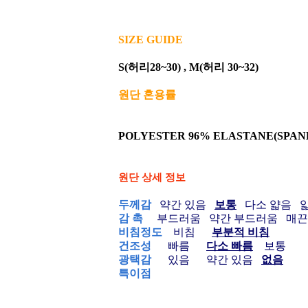
SIZE GUIDE
S(허리28~30) , M(허리 30~32)
원단 혼용률
POLYESTER 96% ELASTANE(SPAN
원단 상세 정보
두께감
약간 있음
보통
다소 얇음 
감 촉
부드러움
약간 부드러움 매
비침정도
비침
부분적 비침
건조성
빠름
다소 빠름
보통
광택감
있음 약간 있음
없음
특이점