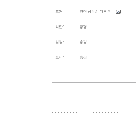
포맨
관련 상품의 다른 이...
최환*
총평...
김명*
총평...
표재*
총평...